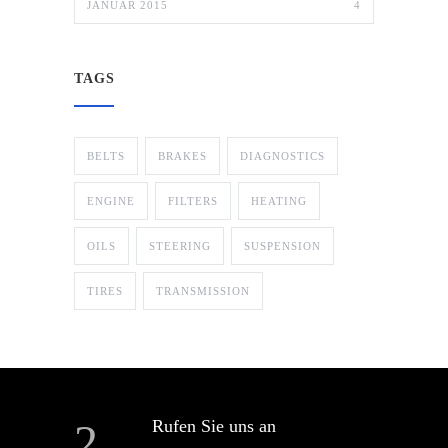
JANUAR 2015
4
TAGS
BELTS
BRAKES
DIAGNOSTICS
ENGINE
FILTERS
HEATING
OILS
STEERING
SUSPENSION
TIRES
TRANSMISSION
Rufen Sie uns an