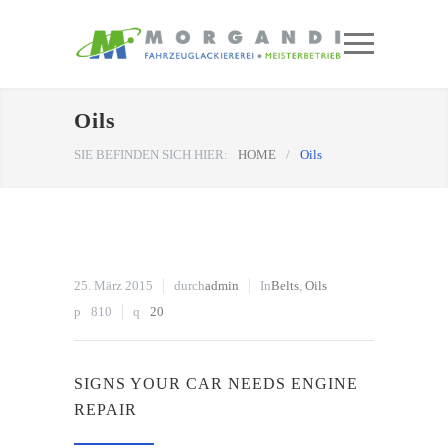
Oils
SIE BEFINDEN SICH HIER:
HOME
/
Oils
25. März 2015
durch
admin
In
Belts
,
Oils
810
20
SIGNS YOUR CAR NEEDS ENGINE
REPAIR