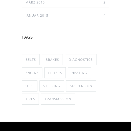
MÄRZ 2015
2
JANUAR 2015
4
TAGS
BELTS
BRAKES
DIAGNOSTICS
ENGINE
FILTERS
HEATING
OILS
STEERING
SUSPENSION
TIRES
TRANSMISSION