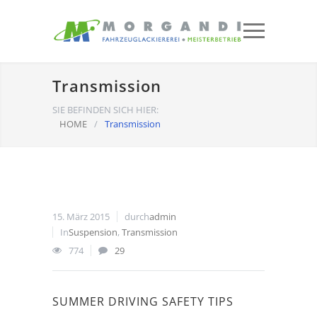
Transmission
SIE BEFINDEN SICH HIER:
HOME
/
Transmission
15. März 2015
durch
admin
In
Suspension
,
Transmission
774
29
SUMMER DRIVING SAFETY TIPS