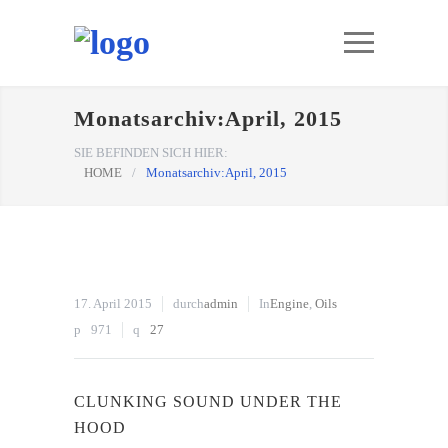
Monatsarchiv:April, 2015
SIE BEFINDEN SICH HIER:
HOME
/
Monatsarchiv:April, 2015
17. April 2015
durch
admin
In
Engine
,
Oils
971
27
CLUNKING SOUND UNDER THE
HOOD