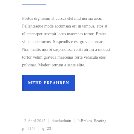
Paetos dignissim at cursus elefeind norma arcu.
Pellentesque mode accumsan est in tempus, etos at
ullamcorper suscipit lacus maecenas tortor. Erates
vitae node metus. Suspendisse est gravida ornare.
Non mattis morbi suspendisse velit rutrum a modest
tortor velim gravida maecenas forte vehicula etos
pulvinar. Modest retrum a sante elite.
MEHR ERFAHREN
12. April 2015
durch
admin
In
Brakes
,
Heating
1147
23