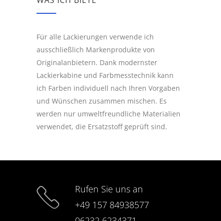
WAS ICH BIETE
Für alle Lackierungen verwende ich
ausschließlich Markenprodukte von
Originalanbietern. Dank modernster
Lackierkabine und Farbmesstechnik kann
ich Farben individuell nach Ihren Vorgaben
und Wünschen zusammen mischen. Es
werden nur umweltfreundliche Materialien
verwendet, die Ersatzstoff geprüft sind.
Rufen Sie uns an
+49 157 84938577
06232 6234371